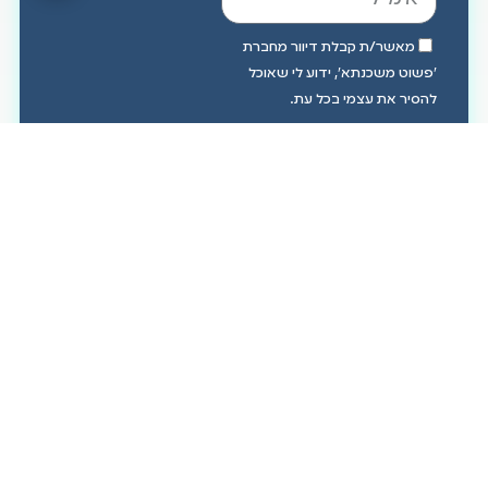
מאשר/ת קבלת דיוור מחברת
״פשוט משכנתא״, ידוע לי שאוכל
להסיר את עצמי בכל עת.
פנייה באמצעות טופס מקוון
ויצירת קשר עם החברה מהווה
הסכמה למדיניות הפרטיות, לתנאי
השימוש ולכלול בהם, לרבות איסוף
ועיבוד מידע אישי. לפרטים נוספים
ניתן לעיין
במדיניות הפרטיות
שלנו.
שליחה