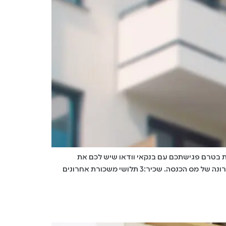
ת בטרם פגישתכם עם בנקאי וודאו שיש לכם את
המסמכים הבאים:1. אישור על גובה ההכנסה עצמאי:1. אשור רואה חשבון על הכנסות נטו לשנת המס הנוכחית.2. שומת מס אחרונה של מס הכנסה. שכיר:3 תלושי משכורת אחרונים