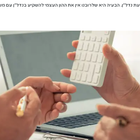
עת נדל"ן. הבעיה היא שלרובנו אין את ההון העצמי להשקיע בנדל"ן עם מש