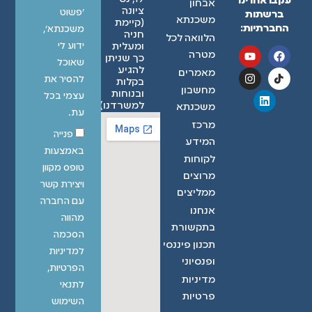
עקבו אחרינו
אבחון
ציונה
״פשוט
ברשתות
משכנתא
(קיימת
החברתיות:
משכנתא״,
חניה
הלוואה לכל
ידוע לי
ומעלית
מטרה
כך שניתן
שאוכל
להגיע
מאמרים
להסיר את
בקלות
מחשבון
ובנוחות
עצמי בכל
למשרדנו)
משכנתא
עת.
מרכז
פנייה
המידע
באמצעות
לקוחות
טופס מקוון
מרוצים
ויצירת קשר
ממליצים
עם החברה
אנחנו
מהווה
בתקשורת
הסכמה
תכנון פיננסי
למדיניות
ופנסיוני
הפרטיות,
מדיניות
לתנאי
פרטיות
השימוש