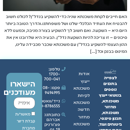
האם חייבים לקחת משכנתא שניה כדי להשקיע בנדל"ן? לכולנו חשוב
להבטיח את העתיד הכלכלי שלנו ושל משפחתנו.והדרך הטובה ביותר
היום היא – השקעה. ואם חשוב לך להשקיע בצורה מניבה, וכמעט ללא
סיכונים – זו צריכה להיות השקעת נדל"ן. הבעיה היא שלרובנו אין את
ההון העצמי להשקיע בנדל"ן עם משכנתא שכבר מכבידה עלינו,
המינוס בבנק וכל […]
טלפון:
אודות
1700-
לצפייה
700-041
ייעוץ
הישארו
בתכנים
פקס: 08-
משכנתא
נוספים
מעודכנים
9494995
בנושאי ייעוץ
לקיחת
משכנתא,
נייד/וואטסאפ:
משכנתא
050-8786555
מחזור
חדשה
משכנתא,
מאשר/ת
כתובתנו:
מחזור
תכנון פיננסי,
אברהם
קבלת דיוור
משכנתא
ביטוחים ועוד,
פצ'ורניק
מחברת
19, נס